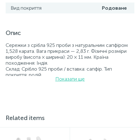
Вид покриття
Родоване
Опис
Сережки з срібла 925 проби з натуральним сапфіром
1,528 карата. Вага прикраси — 2,83 г. Фізичні розміри
виробу (висота × ширина): 20 × 11 мм. Країна
походження: Індія.
Склад: Срібло 925 проби / вставка: сапфір. Тип
покриття: родій.
Показати ще
Вставка: сапфір.
Прикраси з родієм довше зберігають свій первісний
вигляд, а саме колір і блиск металу. Усі ювелірні вироби,
представлені на нашому сайті, пройшли внутрішній
контроль якості, а також перевірку Державною
пробірною службою України; на всіх виробах
зазначено відповідну пробу. До кожної ювелірної
Related items
прикраси додається бирка із зазначенням усіх
параметрів.*Кольори виробів на сайті можуть дещо
відрізнятися від реальних через особливості передачі