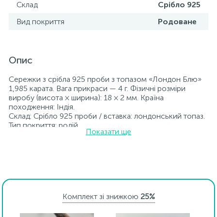
Склад
Срібло 925
Вид покриття
Родоване
Опис
Сережки з срібла 925 проби з топазом «Лондон Блю»
1,985 карата. Вага прикраси — 4 г. Фізичні розміри
виробу (висота × ширина): 18 × 2 мм. Країна
походження: Індія.
Склад: Срібло 925 проби / вставка: лондонський топаз.
Тип покриття: родій.
Показати ще
Вставка: лондонський топаз.
Прикраси з родієм довше зберігають свій первісний
вигляд, а саме колір і блиск металу. Усі ювелірні вироби,
представлені на нашому сайті, пройшли внутрішній
контроль якості, а також перевірку Державною
пробірною службою України; на всіх виробах
зазначено відповідну пробу. До кожної ювелірної
Комплект зі знижкою
25%
прикраси додається бирка із зазначенням усіх
параметрів.*Кольори виробів на сайті можуть дещо