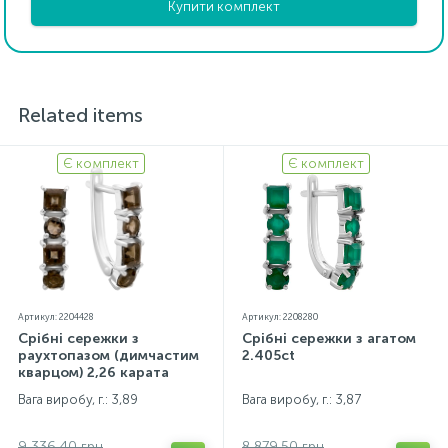
Купити комплект
Related items
Є комплект
Є комплект
Артикул: 2204428
Артикул: 2208280
Срібні сережки з
Срібні сережки з агатом
раухтопазом (димчастим
2.405ct
кварцом) 2,26 карата
Вага виробу, г.: 3,89
Вага виробу, г.: 3,87
9 336.40 грн
8 879.50 грн