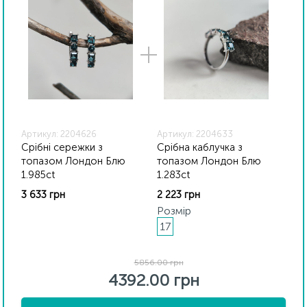
відрізнятися від реальних через особливості передачі
кольорів екраном
Артикул: 2204626
Артикул: 2204633
Срібні сережки з
Срібна каблучка з
топазом Лондон Блю
топазом Лондон Блю
1.985ct
1.283ct
3 633 грн
2 223 грн
Розмір
17
5856.00 грн
4392.00 грн