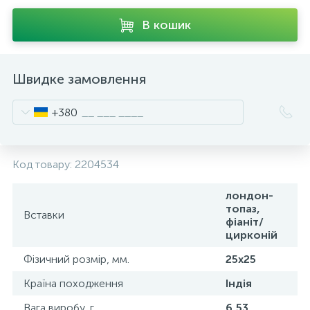
В кошик
Швидке замовлення
+380
Код товару:
2204534
лондон-
топаз,
Вставки
фіаніт/
цирконій
Фізичний розмір, мм.
25х25
Країна походження
Індія
Вага виробу, г.
6,53