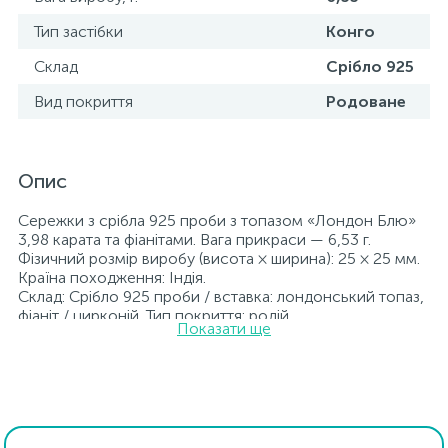
Тип застібки
Конго
Склад
Срібло 925
Вид покриття
Родоване
Опис
Сережки з срібла 925 проби з топазом «Лондон Блю»
3,98 карата та фіанітами. Вага прикраси — 6,53 г.
Фізичний розмір виробу (висота × ширина): 25 × 25 мм.
Країна походження: Індія.
Склад: Срібло 925 проби / вставка: лондонський топаз,
фіаніт / цирконій. Тип покриття: родій.
Показати ще
Вставка: лондонський топаз, фіаніт/цирконій.
Прикраси з родієм довше зберігають свій первісний
вигляд, а саме колір і блиск металу. Усі ювелірні вироби,
представлені на нашому сайті, пройшли внутрішній
контроль якості, а також перевірку Державною
пробірною службою України; на всіх виробах