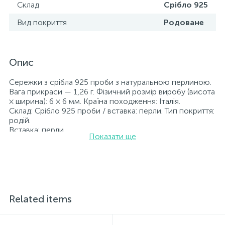
Склад
Срібло 925
Вид покриття
Родоване
Опис
Сережки з срібла 925 проби з натуральною перлиною.
Вага прикраси — 1,26 г. Фізичний розмір виробу (висота
× ширина): 6 × 6 мм. Країна походження: Італія.
Склад: Срібло 925 проби / вставка: перли. Тип покриття:
родій.
Вставка: перли.
Показати ще
Прикраси з родієм довше зберігають свій первісний
вигляд, а саме колір і блиск металу. Усі ювелірні вироби,
представлені на нашому сайті, пройшли внутрішній
контроль якості, а також перевірку Державною
пробірною службою України; на всіх виробах
зазначено відповідну пробу. До кожної ювелірної
прикраси додається бирка із зазначенням усіх
Related items
параметрів.*Кольори виробів на сайті можуть дещо
відрізнятися від реальних через особливості передачі