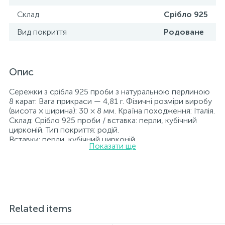
Склад
Срібло 925
Вид покриття
Родоване
Опис
Сережки з срібла 925 проби з натуральною перлиною
8 карат. Вага прикраси — 4,81 г. Фізичні розміри виробу
(висота × ширина): 30 × 8 мм. Країна походження: Італія.
Склад: Срібло 925 проби / вставка: перли, кубічний
цирконій. Тип покриття: родій.
Вставки: перли, кубічний цирконій.
Показати ще
Прикраси з родієм довше зберігають свій первісний
вигляд, а саме колір і блиск металу. Усі ювелірні вироби,
представлені на нашому сайті, пройшли внутрішній
контроль якості, а також перевірку Державною
пробірною службою України; на всіх виробах
зазначено відповідну пробу. До кожної ювелірної
прикраси додається бирка із зазначенням усіх
Related items
параметрів.*Кольори виробів на сайті можуть дещо