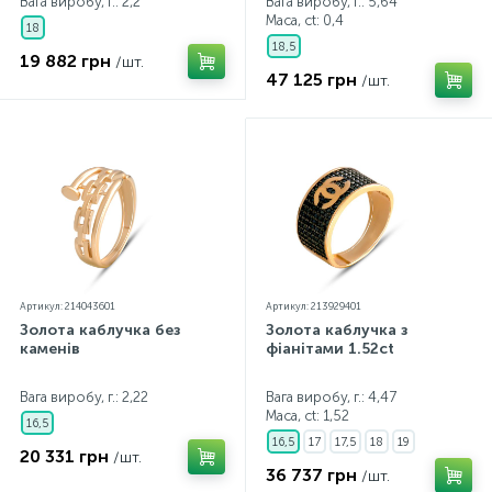
Вага виробу, г.: 2,2
Вага виробу, г.: 5,64
Маса, ct:
0,4
18
18,5
19 882 грн
/шт.
47 125 грн
/шт.
Артикул: 214043601
Артикул: 213929401
Золота каблучка без
Золота каблучка з
каменів
фіанітами 1.52ct
Вага виробу, г.: 2,22
Вага виробу, г.: 4,47
Маса, ct:
1,52
16,5
16,5
17
17,5
18
19
20 331 грн
/шт.
36 737 грн
/шт.