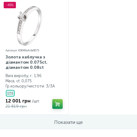
-45%
Артикул: K0049white0075
Золота каблучка з
діамантом 0.075ct,
діамантом 0.08ct
Вага виробу, г.: 1,96
Маса, ct:
0,075
Гр.кольору/чистоти:
3/3А
17,5
12 001 грн
/шт.
21 819 грн
Показати ще