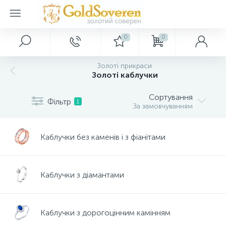
0
0
Головне меню
Срібні прикраси
Золоті прикраси
Декор
Золоті прикраси
Золоті каблучки
Головна
Золоті аксесуари
Срібні каблучки
Картини
Сортування
Фільтр
1
За замовчуванням
Акції та знижки
Срібні сережки
Золоті браслети
Ключниці
Каблучки без каменів і з фіанітами
Оптовим покупцям
Срібні підвіски
Золоті каблучки
Сувеніри
Каблучки з діамантами
Дропшипінг
Срібні браслети
Золоті кольє
Нові надходження
Срібні шарми
Золоті підвіски
Каблучки з дорогоцінним камінням