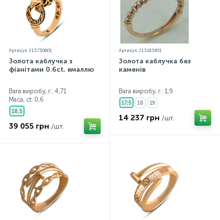
Артикул: 213730601
Артикул: 213185401
Золота каблучка з
Золота каблучка без
фіанітами 0.6ct, емаллю
каменів
Вага виробу, г.: 4,71
Вага виробу, г.: 1,9
Маса, ct:
0,6
17,5
18
19
18,5
14 237 грн
/шт.
39 055 грн
/шт.