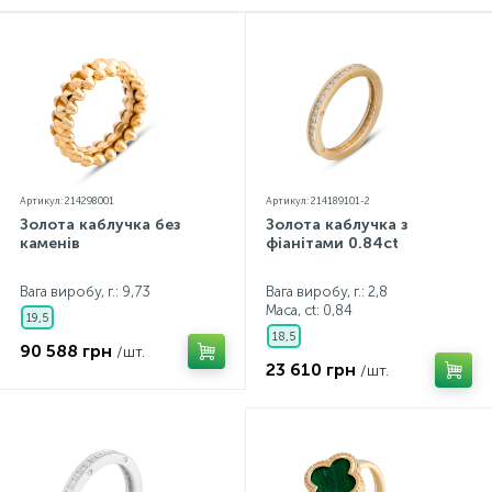
Контакти
Срібні кольє
Золоті сережки
Про нас
Золоті ланцюги
Срібні ланцюжки
Оплата та доставка
Срібні аксесуари
Артикул: 214298001
Артикул: 214189101-2
Золота каблучка без
Золота каблучка з
каменів
фіанітами 0.84ct
Срібні сувеніри
Вага виробу, г.: 9,73
Вага виробу, г.: 2,8
Маса, ct:
0,84
19,5
18,5
90 588 грн
/шт.
23 610 грн
/шт.