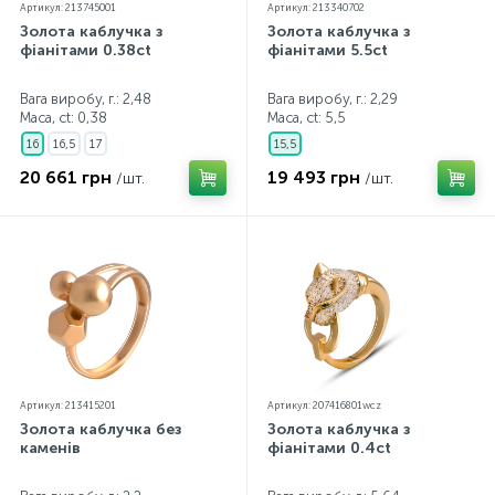
Артикул: 213745001
Артикул: 213340702
Золота каблучка з
Золота каблучка з
фіанітами 0.38ct
фіанітами 5.5ct
Вага виробу, г.: 2,48
Вага виробу, г.: 2,29
Маса, ct:
0,38
Маса, ct:
5,5
16
16,5
17
15,5
20 661 грн
19 493 грн
/шт.
/шт.
Артикул: 213415201
Артикул: 207416801wcz
Золота каблучка без
Золота каблучка з
каменів
фіанітами 0.4ct