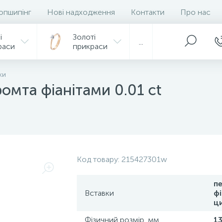
опшипінг
Нові надходження
Контакти
Про нас
і
Золоті
...
раси
прикраси
ки
омта фіанітами 0.01 ct
Код товару:
215427301w
п
Вставки
фі
ц
Фізичний розмір, мм.
1