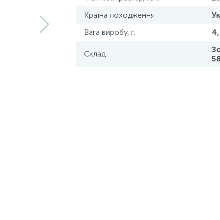
Країна походження
Ук
Вага виробу, г.
4
З
Склад
5