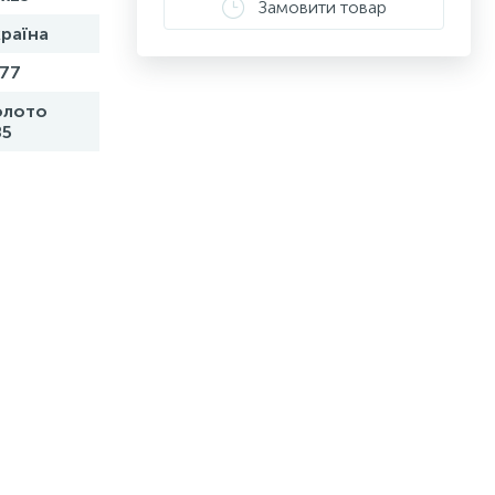
Замовити товар
раїна
,77
олото
85