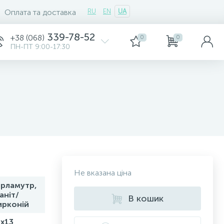
Оплата та доставка
RU
EN
UA
339-78-52
+38 (068)
0
0
ПН-ПТ 9:00-17:30
Не вказана ціна
ерламутр,
аніт/
В кошик
ирконій
3x13