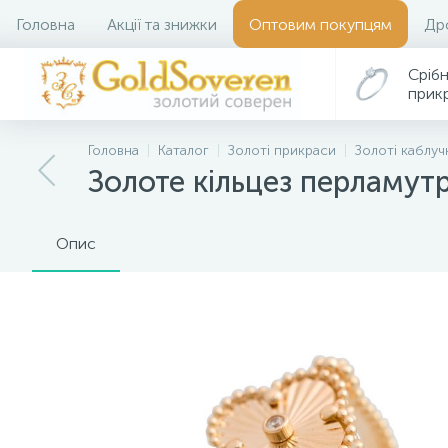
Головна
Акції та знижки
Оптовим покупцям
Др
Срібн
прик
Головна
Каталог
Золоті прикраси
Золоті каблуч
Золоте кільцез перламутр
Опис