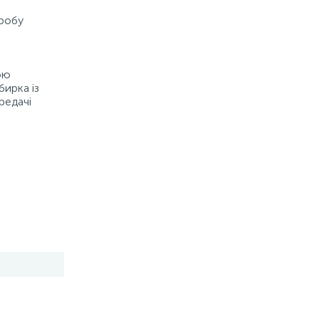
иробу
ою
бирка із
редачі