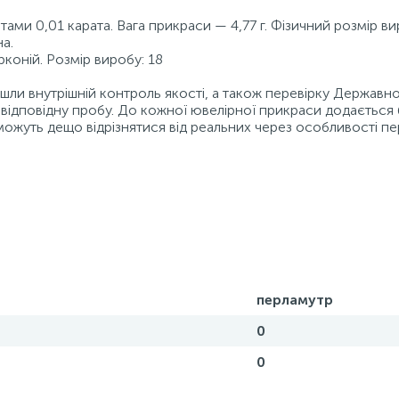
ами 0,01 карата. Вага прикраси — 4,77 г. Фізичний розмір в
на.
рконій. Розмір виробу: 18
ойшли внутрішній контроль якості, а також перевірку Державн
відповідну пробу. До кожної ювелірної прикраси додається 
можуть дещо відрізнятися від реальних через особливості пе
перламутр
0
0