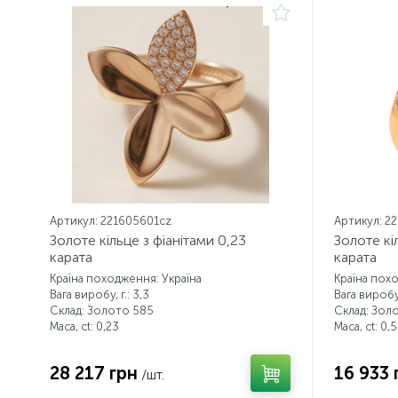
Артикул: 221605601cz
Артикул: 2
Золоте кільце з фіанітами 0,23
Золоте кі
карата
карата
Країна походження: Україна
Країна пох
Вага виробу, г.: 3,3
Вага виробу,
Склад: Золото 585
Склад: Зол
Маса, ct:
0,23
Маса, ct:
0,5
28 217 грн
16 933 
/шт.