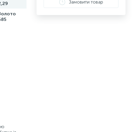
Замовити товар
2,29
Золото
585
ою