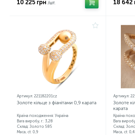
10 225 грн
18 642 
/шт.
Артикул: 221182201cz
Артикул: 2
Золоте кільце з фіанітами 0,9 карата
Золоте кі
карата
Країна походження: Україна
Країна пох
Вага виробу, г.: 3,28
Вага виробу,
Склад: Золото 585
Склад: Зол
Маса, ct:
0,9
Маса, ct:
0,4