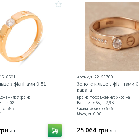
21516501
Артикул: 221607001
льце з фіанітами 0,51
Золоте кільце з фіанітами 0
карата
одження: Україна
Країна походження: Україна
 г.: 2,02
Вага виробу, г.: 2,93
ото 585
Склад: Золото 585
1
Маса, ct:
0,08
грн
25 064 грн
/шт.
/шт.