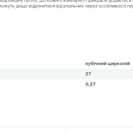
відповідну пробу. До кожної ювелірної прикраси додається 
можуть дещо відрізнятися від реальних через особливості пе
кубічний цирконій
27
0,27