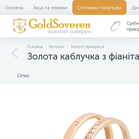
Головна
Акції та знижки
Оптовим покупцям
Др
Срібн
прик
Головна
Каталог
Золоті прикраси
Золота каблучка з фіаніт
Опис