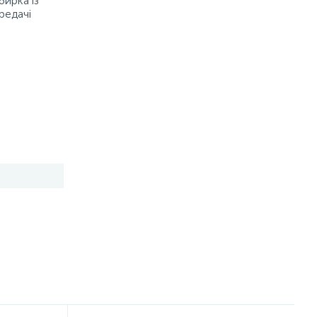
бирка із
редачі