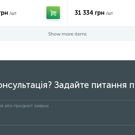
грн
31 334 грн
/шт.
/шт.
Show more items
онсультація? Задайте питання п