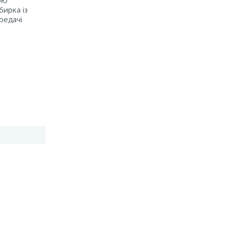
ою
бирка із
редачі