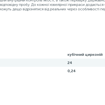
ойшли внутрішній контроль якості, а також перевірку Державн
відповідну пробу. До кожної ювелірної прикраси додається 
можуть дещо відрізнятися від реальних через особливості пе
кубічний цирконій
24
0,24