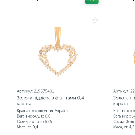
Артикул: 219675401
Артикул: 2
Золота підвіска з фіанітами 0,4
Золота під
карата
карата
Країна походження: Україна
Країна пох
Вага виробу, г.: 0,8
Вага виробу,
Склад: Золото 585
Склад: Зол
Маса, ct:
0,4
Маса, ct:
4,2