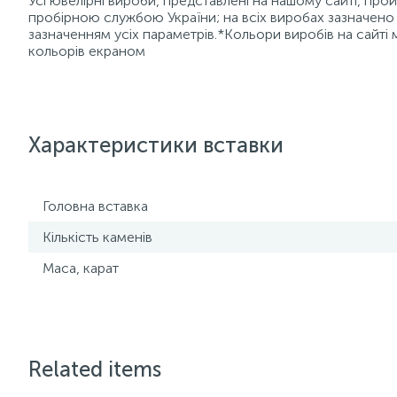
Усі ювелірні вироби, представлені на нашому сайті, пр
пробірною службою України; на всіх виробах зазначено 
зазначенням усіх параметрів.*Кольори виробів на сайті 
кольорів екраном
Характеристики вставки
Головна вставка
Кількість каменів
Маса, карат
Related items