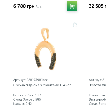
6 788 грн
32 585 
/шт.
Артикул: 220193901bcz
Артикул: 2
Срібна підвіска з фіанітами 0.42ct
Золота під
Вага виробу, г.: 1,93
Країна пох
Склад: Золото 585
Вага виробу, 
Маса, ct:
0,42
Склад: Зол