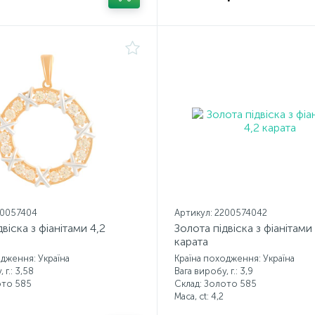
20057404
Артикул: 2200574042
віска з фіанітами 4,2
Золота підвіска з фіанітами
карата
одження: Україна
Країна походження: Україна
 г.: 3,58
Вага виробу, г.: 3,9
ото 585
Склад: Золото 585
Маса, ct:
4,2