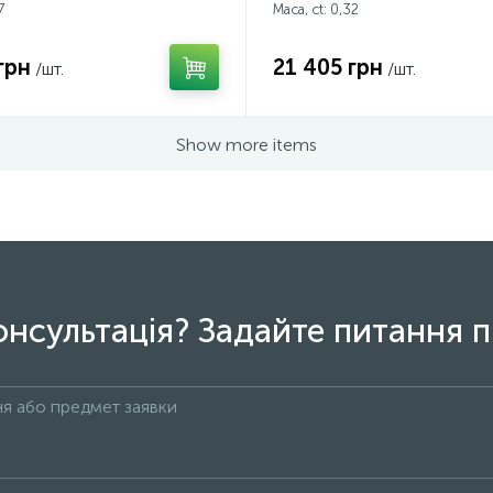
7
Маса, ct:
0,32
грн
21 405 грн
/шт.
/шт.
Show more items
онсультація? Задайте питання п