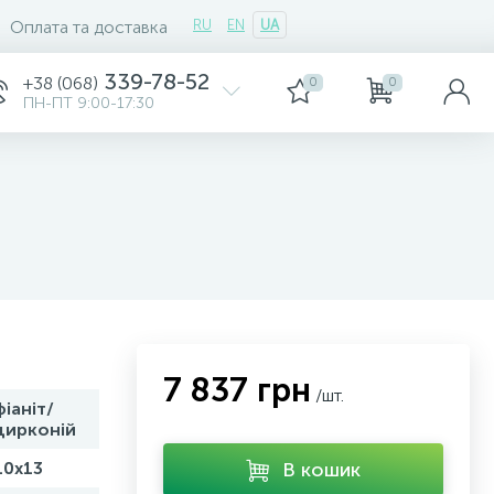
Оплата та доставка
RU
EN
UA
339-78-52
+38 (068)
0
0
ПН-ПТ 9:00-17:30
7 837 грн
/шт.
фіаніт/
цирконій
10х13
В кошик