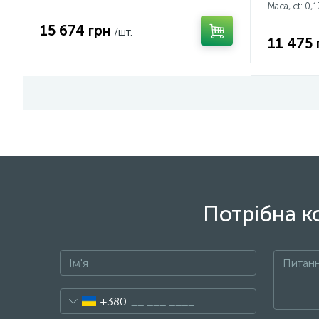
Маса, ct:
0,1
15 674 грн
/шт.
11 475 
Потрібна к
+380