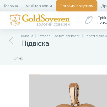
Головна
Акції та знижки
Оптовим покупцям
Др
Срібн
прик
Головна
Каталог
Золоті прикраси
Золоті підвіск
Підвіска
Опис