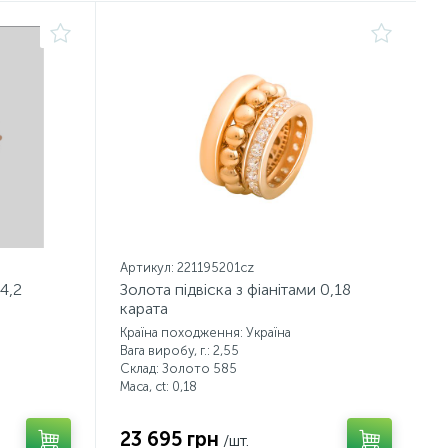
Артикул: 221195201cz
 4,2
Золота підвіска з фіанітами 0,18
карата
Країна походження: Україна
Вага виробу, г.: 2,55
Склад: Золото 585
Маса, ct:
0,18
23 695 грн
/шт.