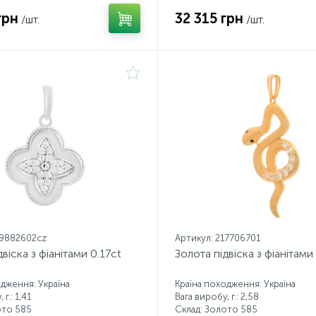
грн
32 315 грн
/шт.
/шт.
19882602cz
Артикул: 217706701
віска з фіанітами 0.17ct
Золота підвіска з фіанітами
одження: Україна
Країна походження: Україна
г.: 1,41
Вага виробу, г.: 2,58
ото 585
Склад: Золото 585