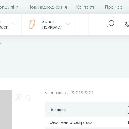
опшипінг
Нові надходження
Контакти
Про нас
і
Золоті
...
раси
прикраси
и
Код товару:
220192201
Вставки
Фізичний розмір, мм.