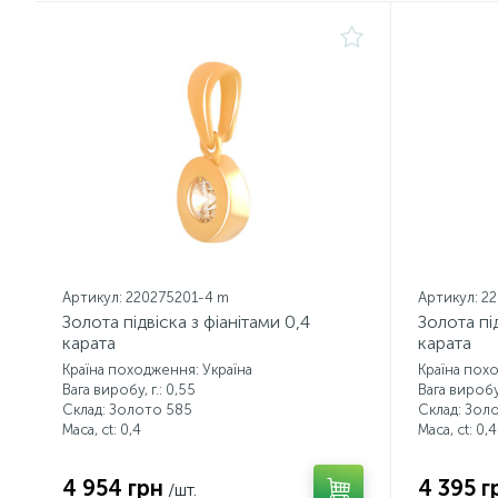
Артикул: 220275201-4 m
Артикул: 2
Золота підвіска з фіанітами 0,4
Золота під
карата
карата
Країна походження: Україна
Країна пох
Вага виробу, г.: 0,55
Вага виробу,
Склад: Золото 585
Склад: Зол
Маса, ct:
0,4
Маса, ct:
0,4
4 954 грн
4 395 г
/шт.