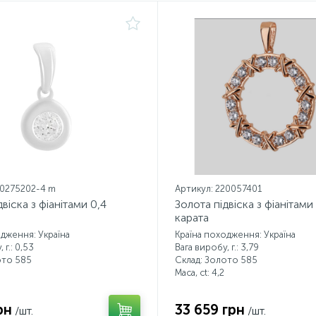
20275202-4 m
Артикул: 220057401
віска з фіанітами 0,4
Золота підвіска з фіанітами
карата
одження: Україна
Країна походження: Україна
 г.: 0,53
Вага виробу, г.: 3,79
ото 585
Склад: Золото 585
Маса, ct:
4,2
рн
33 659 грн
/шт.
/шт.