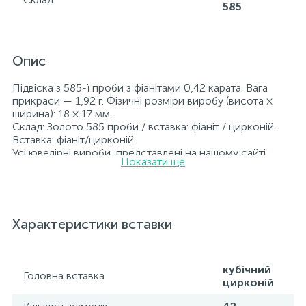
585
Опис
Підвіска з 585-ї проби з фіанітами 0,42 карата. Вага
прикраси — 1,92 г. Фізичні розміри виробу (висота ×
ширина): 18 × 17 мм.
Склад: Золото 585 проби / вставка: фіаніт / цирконій.
Вставка: фіаніт/цирконій.
Усі ювелірні вироби, представлені на нашому сайті,
Показати ще
пройшли внутрішній контроль якості, а також перевірку
Державною пробірною службою України; на всіх
виробах зазначено відповідну пробу. До кожної
ювелірної прикраси додається бирка із зазначенням
усіх параметрів.*Кольори виробів на сайті можуть дещо
Характеристики вставки
відрізнятися від реальних через особливості передачі
кольорів екраном
кубічний
Головна вставка
цирконій