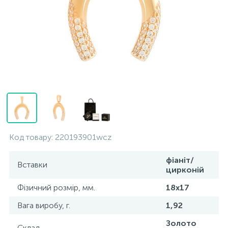
Контакти
Срібні кольє
Золоті сережки
Про нас
Золоті ланцюги
Срібні ланцюжки
Оплата та доставка
Срібні аксесуари
Срібні сувеніри
Код товару:
220193901wcz
фіаніт/
Вставки
цирконій
Фізичний розмір, мм.
18x17
Вага виробу, г.
1,92
Золото
Склад