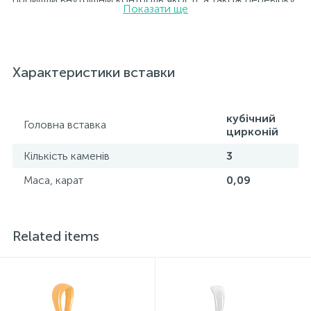
Показати ще
Державною пробірною службою України; на всіх
виробах зазначено відповідну пробу. До кожної
ювелірної прикраси додається бирка із зазначенням
усіх параметрів.*Кольори виробів на сайті можуть дещо
відрізнятися від реальних через особливості передачі
Характеристики вставки
кольорів екраном
кубічний
Головна вставка
цирконій
Кількість каменів
3
Маса, карат
0,09
Related items