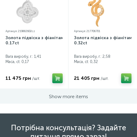
Артикул: 219882602cz
Артикул: 217706701
Золота підвіска з фіанітами
Золота підвіска з фіанітами
0.17ct
0.32ct
Вага виробу, г.: 1,41
Вага виробу, г.: 2,58
Маса, ct:
0,17
Маса, ct:
0,32
11 475 грн
21 405 грн
/шт.
/шт.
Show more items
Потрібна консультація? Задайте
питання прямо зараз!