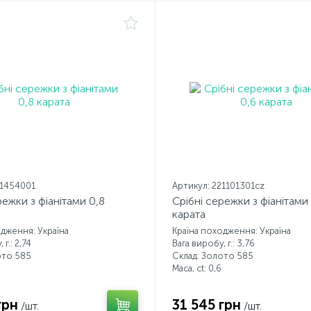
21454001
Артикул: 221101301cz
режки з фіанітами 0,8
Срібні сережки з фіанітами
карата
одження: Україна
Країна походження: Україна
 г.: 2,74
Вага виробу, г.: 3,76
ото 585
Склад: Золото 585
Маса, ct:
0,6
грн
31 545 грн
/шт.
/шт.