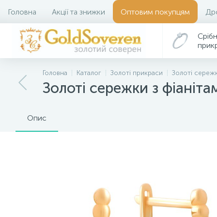
Головна
Акції та знижки
Оптовим покупцям
Др
Срібн
прик
Головна
Каталог
Золоті прикраси
Золоті сереж
Золоті сережки з фіаніта
Опис