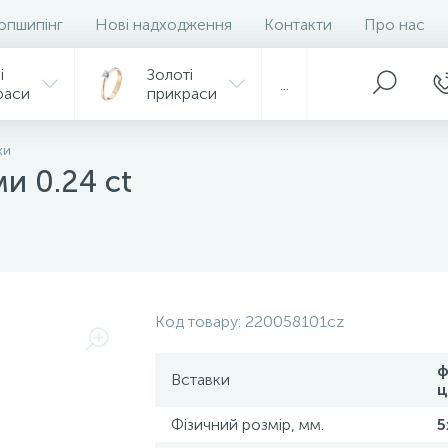
опшипінг
Нові надходження
Контакти
Про нас
і
Золоті
...
раси
прикраси
ки
ми 0.24 ct
Код товару:
220058101cz
ф
Вставки
ц
Фізичний розмір, мм.
5