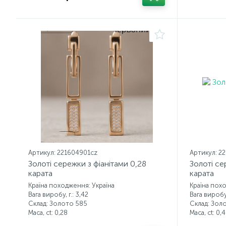
Артикул: 221604901cz
Артикул: 2
Золоті сережки з фіанітами 0,28
Золоті се
карата
карата
Країна походження: Україна
Країна пох
Вага виробу, г.: 3,42
Вага виробу,
Склад: Золото 585
Склад: Зол
Маса, ct:
0,28
Маса, ct:
0,4