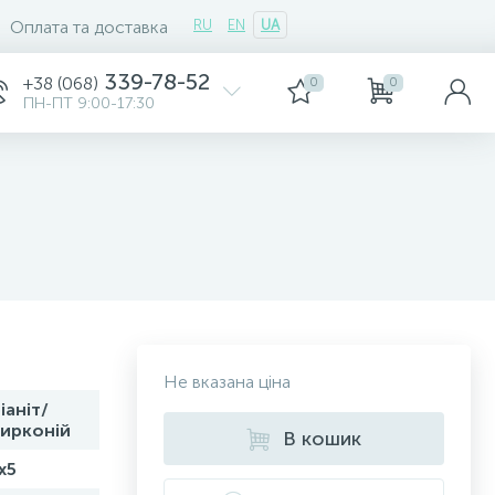
Оплата та доставка
RU
EN
UA
339-78-52
+38 (068)
0
0
ПН-ПТ 9:00-17:30
Не вказана ціна
іаніт/
ирконій
В кошик
x5