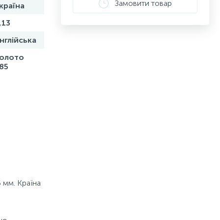
Замовити товар
країна
,13
нглійська
олото
85
5 мм. Країна