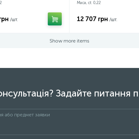
2
Маса, ct:
0,22
грн
12 707 грн
/шт.
/шт.
Show more items
онсультація? Задайте питання п