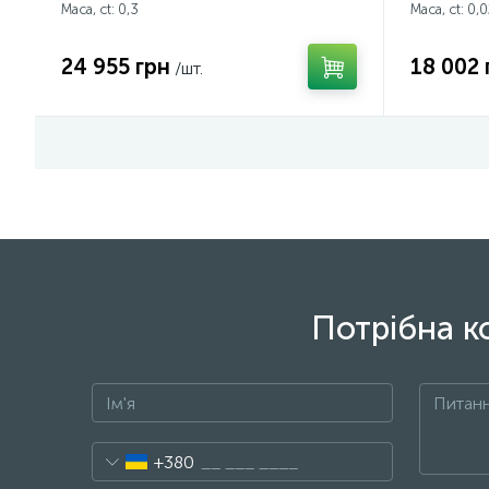
Маса, ct:
0,3
Маса, ct:
0,0
24 955 грн
18 002 
/шт.
Потрібна к
+380