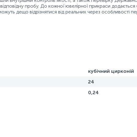
ойшли внутрішній контроль якості, а також перевірку Державн
відповідну пробу. До кожної ювелірної прикраси додається 
можуть дещо відрізнятися від реальних через особливості пе
кубічний цирконій
24
0,24