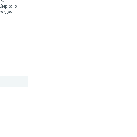
ою
бирка із
редачі