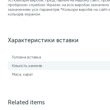
Усі ювелірні вироби, представлені на нашому сайті, пр
пробірною службою України; на всіх виробах зазначено 
зазначенням усіх параметрів.*Кольори виробів на сайті 
кольорів екраном
Характеристики вставки
Головна вставка
Кількість каменів
Маса, карат
Related items