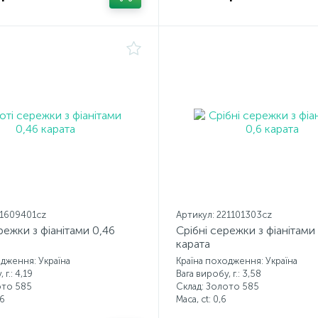
21609401cz
Артикул: 221101303cz
режки з фіанітами 0,46
Срібні сережки з фіанітами
карата
одження: Україна
Країна походження: Україна
 г.: 4,19
Вага виробу, г.: 3,58
ото 585
Склад: Золото 585
6
Маса, ct:
0,6