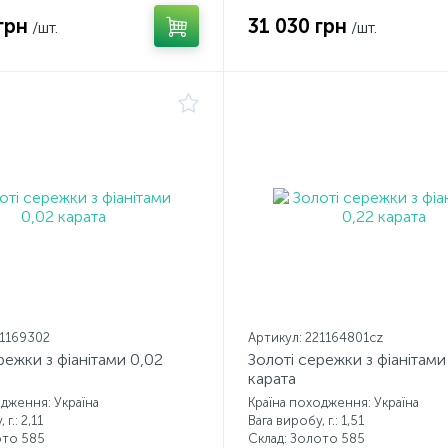
грн
31 030 грн
/шт.
/шт.
21169302
Артикул: 221164801cz
режки з фіанітами 0,02
Золоті сережки з фіанітами
карата
одження: Україна
Країна походження: Україна
г.: 2,11
Вага виробу, г.: 1,51
ото 585
Склад: Золото 585