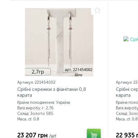
Артикул: 221454002
Артикул: 2
Срібні сережки з фіанітами 0,8
Срібні се
карата
карата
Країна походження: Україна
Країна пох
Вага виробу, г.: 2,76
Вага виробу,
Склад: Золото 585
Склад: Зол
Маса, ct:
0,8
Маса, ct:
0,8
23 207 грн
22 935 
/шт.