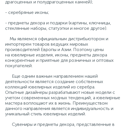
драгоценных и полудрагоценных камней);
Серебряные колье
Золотые серьги
- серебряные иконы;
- предметы декора и подарки (картины, ключницы,
Золотые цепи
Серебряные цепочки
стеклянные наборы, статуэтки и многое другое).
Мы являемся официальным дистрибьютором и
импортерем товаров ведущих мировых
Серебряные аксессуары
производителей Европы и Азии. Поэтому цены
на ювелирные изделия, иконы, предметы декора
конкурентные и приятные для розничных и оптовых
Серебряные сувениры
покупателей.
Еще одним важным направлением нашей
деятельности является создание собственных
коллекций ювелирных изделий из серебра.
Опытные дизайнеры разрабатывают новые модели с
учетом современных модных тенденций, а ювелирные
мастера воплощают их в жизнь. Преимуществом
данного направления является индивидуальность и
уникальный стиль ювелирных изделий.
Сувениры и предметы декора, представленные в