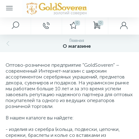
0
0
Серебряные украшения
Золотые украшения
Декор
Главная
О магазине
Золотые аксессуары
Серебряные кольца
Картины
Оптово-розничное предприятие "GoldSoveren" –
Серебряные серьги
Золотые браслеты
Ключницы
современный Интернет-магазин с широким
ассортиментом серебряных украшений, предметов
декора, сувениров и подарков. На украинском рынке
Серебряные подвески
Золотые кольца
Сувениры
мы работаем больше 10 лет и за это время успели
завоевать репутацию надежного партнера для оптовых
покупателей та одного из ведущих операторов
розничной торговли.
Серебряные браслеты
Золотые колье
В нашем каталоге вы найдете:
Серебряные шармы
Золотые подвески
- изделия из серебра (кольца, подвески, цепочки,
сережки, браслеты и колье со вставками из