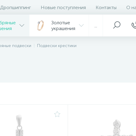
Дропшиппинг
Новые поступления
Контакты
О н
бряные
Золотые
...
шения
украшения
ряные подвески
Подвески крестики