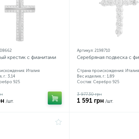
208662
Артикул: 2198710
ый крестик с фианитами
Серебряная подвеска с ф
исхождения: Италия
Страна происхождения: Италия
 г.: 3,14
Вес изделия, г.: 1,89
еребро 925
Состав: Серебро 925
рн
3 977.30 грн
рн
1 591 грн
/шт.
/шт.