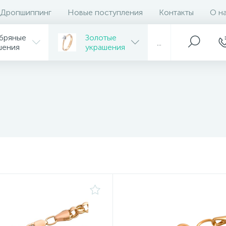
Дропшиппинг
Новые поступления
Контакты
О н
бряные
Золотые
...
шения
украшения