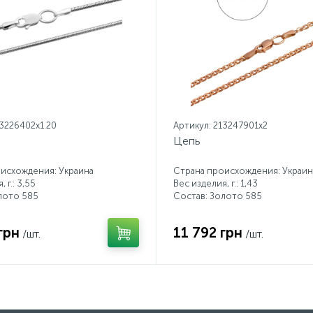
13226402x1.20
Артикул: 213247901x2
Цепь
исхождения: Украина
Страна происхождения: Украин
 г.: 3,55
Вес изделия, г.: 1,43
лото 585
Состав: Золото 585
грн
11 792 грн
/шт.
/шт.