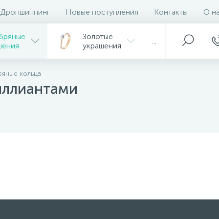
Дропшиппинг
Новые поступления
Контакты
О н
бряные
Золотые
...
шения
украшения
яные кольца
иллиантами