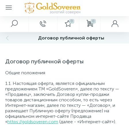
0
0
Главное меню
Серебряные украшения
Золотые украшения
Декор
Договор публичной оферты
Главная
Золотые аксессуары
Серебряные кольца
Картины
Договор публичной оферты
Акции и скидки
Серебряные серьги
Золотые браслеты
Ключницы
Общие положения
Оптовым покупателям
Серебряные подвески
Золотые кольца
Сувениры
1.1. Настоящая оферта, является официальным
предложением ТМ «GoldSoveren», далее по тексту —
«Продавец», заключить Договор купли-продажи
товаров дистанционным способом, то есть через
Дропшиппинг
Серебряные браслеты
Золотые колье
Интернет-магазин, далее по тексту — «Договор», и
размещает Публичную оферту (предложение) на
официальном интернет-сайте Продавца
Новые поступления
Серебряные шармы
Золотые подвески
«
https://goldsoveren.com
(далее - «Интернет-сайт»).