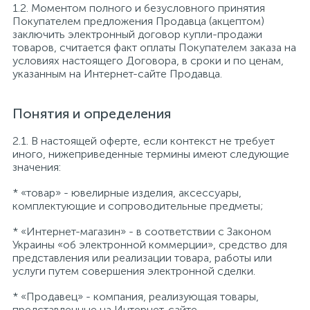
1.2. Моментом полного и безусловного принятия
Контакты
Серебряные колье
Золотые серьги
Покупателем предложения Продавца (акцептом)
заключить электронный договор купли-продажи
товаров, считается факт оплаты Покупателем заказа на
условиях настоящего Договора, в сроки и по ценам,
О нас
Золотые цепи
Серебряные цепочки
указанным на Интернет-сайте Продавца.
Оплата и доставка
Серебряные аксессуары
Понятия и определения
2.1. В настоящей оферте, если контекст не требует
иного, нижеприведенные термины имеют следующие
Серебряные сувениры
значения:
* «товар» - ювелирные изделия, аксессуары,
комплектующие и сопроводительные предметы;
* «Интернет-магазин» - в соответствии с Законом
Украины «об электронной коммерции», средство для
представления или реализации товара, работы или
услуги путем совершения электронной сделки.
* «Продавец» - компания, реализующая товары,
представленные на Интернет-сайте.