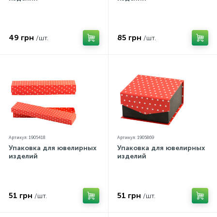
Контакты
Серебряные колье
Золотые серьги
49 грн
85 грн
/шт.
/шт.
О нас
Золотые цепи
Серебряные цепочки
Оплата и доставка
Серебряные аксессуары
Серебряные сувениры
Артикул: 1905418
Артикул: 1905869
Упаковка для ювелирных
Упаковка для ювелирных
изделий
изделий
51 грн
51 грн
/шт.
/шт.