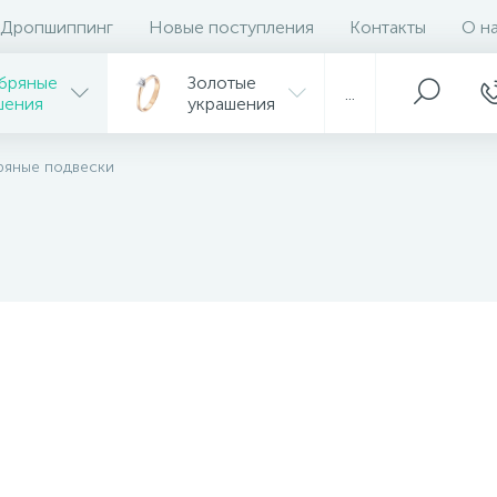
Дропшиппинг
Новые поступления
Контакты
О н
бряные
Золотые
...
шения
украшения
ряные подвески