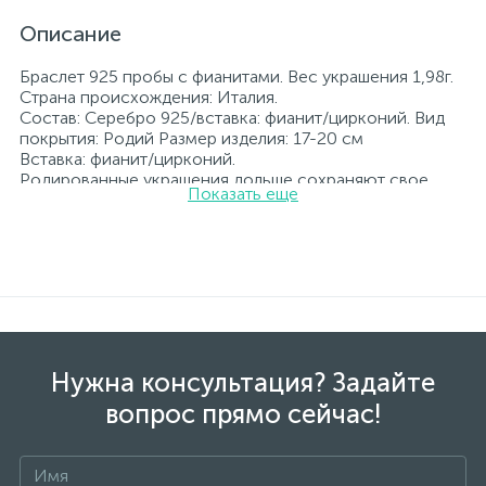
Описание
Браслет 925 пробы с фианитами. Вес украшения 1,98г.
Страна происхождения: Италия.
Состав: Серебро 925/вставка: фианит/цирконий. Вид
покрытия: Родий Размер изделия: 17-20 см
Вставка: фианит/цирконий.
Родированные украшения дольше сохраняют свое
Показать еще
первоначальное состояние, а именно цвет и блеск
металла. Все ювелирные изделия представленные на
нашем сайте прошли внутренний контроль качества, а
также контроль государственной пробирной службой
Украины, на всех изделиях стоит соответствующая
проба. К каждому ювелирному украшению
прилагаются бирка с указанием всех
параметров.*Цвета изделий на сайте могут
незначительно отличаться от реальных из-за
Нужна консультация? Задайте
особенностей цветопередачи экрана
вопрос прямо сейчас!