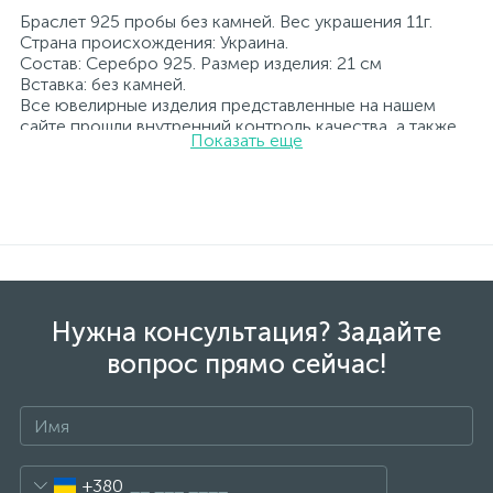
Браслет 925 пробы без камней. Вес украшения 11г.
Страна происхождения: Украина.
Состав: Серебро 925. Размер изделия: 21 см
Вставка: без камней.
Все ювелирные изделия представленные на нашем
сайте прошли внутренний контроль качества, а также
Показать еще
контроль государственной пробирной службой
Украины, на всех изделиях стоит соответствующая
проба. К каждому ювелирному украшению
прилагаются бирка с указанием всех
параметров.*Цвета изделий на сайте могут
незначительно отличаться от реальных из-за
особенностей цветопередачи экрана
Нужна консультация? Задайте
вопрос прямо сейчас!
+380