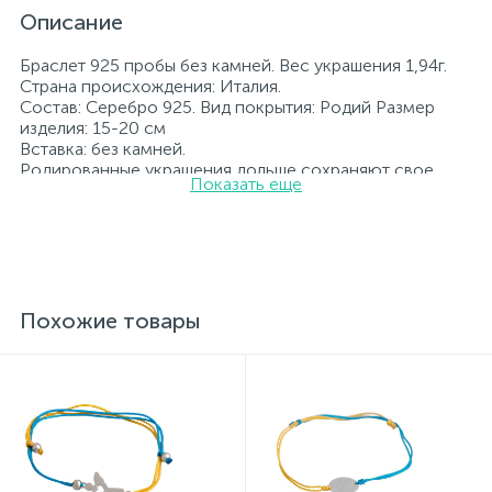
Описание
Браслет 925 пробы без камней. Вес украшения 1,94г.
Страна происхождения: Италия.
Состав: Серебро 925. Вид покрытия: Родий Размер
изделия: 15-20 см
Вставка: без камней.
Родированные украшения дольше сохраняют свое
Показать еще
первоначальное состояние, а именно цвет и блеск
металла. Все ювелирные изделия представленные на
нашем сайте прошли внутренний контроль качества, а
также контроль государственной пробирной службой
Украины, на всех изделиях стоит соответствующая
проба. К каждому ювелирному украшению
прилагаются бирка с указанием всех
Похожие товары
параметров.*Цвета изделий на сайте могут
незначительно отличаться от реальных из-за
особенностей цветопередачи экрана