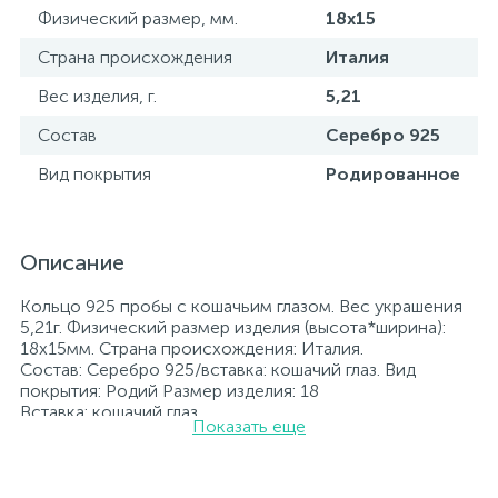
Физический размер, мм.
18х15
Страна происхождения
Италия
Вес изделия, г.
5,21
Состав
Серебро 925
Вид покрытия
Родированное
Описание
Кольцо 925 пробы с кошачьим глазом. Вес украшения
5,21г. Физический размер изделия (высота*ширина):
18х15мм. Страна происхождения: Италия.
Состав: Серебро 925/вставка: кошачий глаз. Вид
покрытия: Родий Размер изделия: 18
Вставка: кошачий глаз.
Показать еще
Родированные украшения дольше сохраняют свое
первоначальное состояние, а именно цвет и блеск
металла. Все ювелирные изделия представленные на
нашем сайте прошли внутренний контроль качества, а