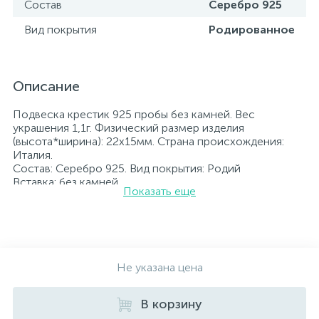
Состав
Серебро 925
Вид покрытия
Родированное
Описание
Подвеска крестик 925 пробы без камней. Вес
украшения 1,1г. Физический размер изделия
(высота*ширина): 22х15мм. Страна происхождения:
Италия.
Состав: Серебро 925. Вид покрытия: Родий
Вставка: без камней.
Показать еще
Родированные украшения дольше сохраняют свое
первоначальное состояние, а именно цвет и блеск
металла. Все ювелирные изделия представленные на
нашем сайте прошли внутренний контроль качества, а
также контроль государственной пробирной службой
Украины, на всех изделиях стоит соответствующая
Не указана цена
проба. К каждому ювелирному украшению
прилагаются бирка с указанием всех
В корзину
параметров.*Цвета изделий на сайте могут
незначительно отличаться от реальных из-за