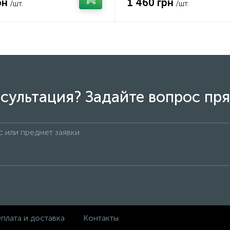
рн
1 460 грн
/шт.
/шт.
сультация? Задайте вопрос пря
плата и доставка
Контакты