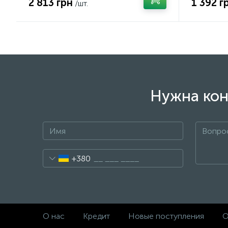
2 813 грн
1 392 г
/шт.
Нужна кон
+380
О нас
Кредит
Новые поступления
О