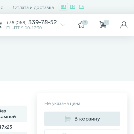
ас
Оплата и доставка
RU
EN
UA
339-78-52
+38 (068)
0
0
ПН-ПТ 9:00-17:30
Не указана цена
без
камней
В корзину
47х25