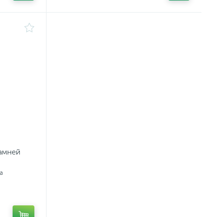
камней
а