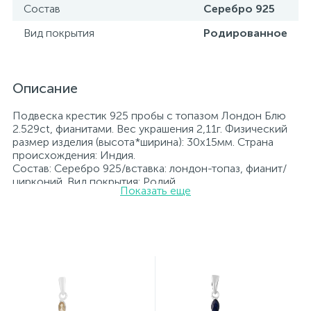
Состав
Серебро 925
Вид покрытия
Родированное
Описание
Подвеска крестик 925 пробы с топазом Лондон Блю
2.529ct, фианитами. Вес украшения 2,11г. Физический
размер изделия (высота*ширина): 30х15мм. Страна
происхождения: Индия.
Состав: Серебро 925/вставка: лондон-топаз, фианит/
цирконий. Вид покрытия: Родий
Показать еще
Вставка: лондон-топаз, фианит/цирконий.
Родированные украшения дольше сохраняют свое
первоначальное состояние, а именно цвет и блеск
металла. Все ювелирные изделия представленные на
нашем сайте прошли внутренний контроль качества, а
также контроль государственной пробирной службой
Украины, на всех изделиях стоит соответствующая
проба. К каждому ювелирному украшению
прилагаются бирка с указанием всех