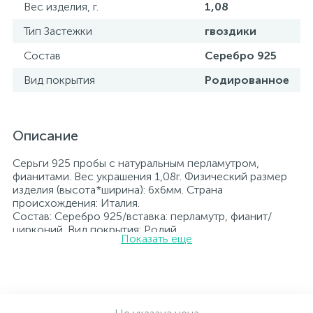
Вес изделия, г.
1,08
Тип Застежки
гвоздики
Состав
Серебро 925
Вид покрытия
Родированное
Описание
Серьги 925 пробы с натуральным перламутром,
фианитами. Вес украшения 1,08г. Физический размер
изделия (высота*ширина): 6х6мм. Страна
происхождения: Италия.
Состав: Серебро 925/вставка: перламутр, фианит/
цирконий. Вид покрытия: Родий
Показать еще
Вставка: перламутр, фианит/цирконий.
Родированные украшения дольше сохраняют свое
первоначальное состояние, а именно цвет и блеск
металла. Все ювелирные изделия представленные на
нашем сайте прошли внутренний контроль качества, а
также контроль государственной пробирной службой