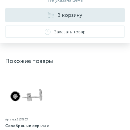
Не указана цена
Украины, на всех изделиях стоит соответствующая
проба. К каждому ювелирному украшению
В корзину
прилагаются бирка с указанием всех
параметров.*Цвета изделий на сайте могут
незначительно отличаться от реальных из-за
особенностей цветопередачи экрана
Заказать товар
Похожие товары
Артикул: 2137863
Серебряные серьги с