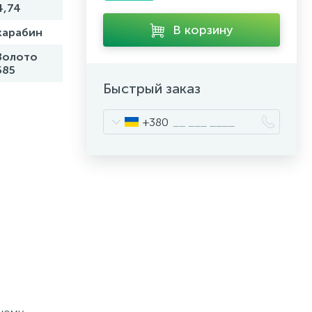
4,74
В корзину
карабин
Золото
585
Быстрый заказ
+380