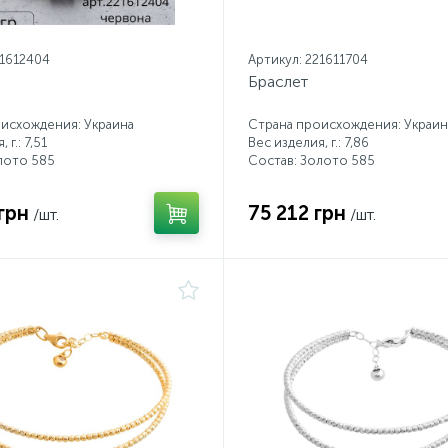
21612404
Артикул: 221611704
Браслет
исхождения: Украина
Страна происхождения: Украин
 г.: 7,51
Вес изделия, г.: 7,86
лото 585
Состав: Золото 585
грн
75 212 грн
/шт.
/шт.