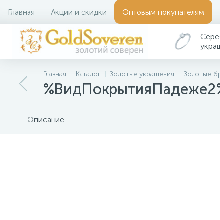
Главная
Акции и скидки
Оптовым покупателям
Сере
укра
Главная
Каталог
Золотые украшения
Золотые б
%ВидПокрытияПадеже2% 
Описание