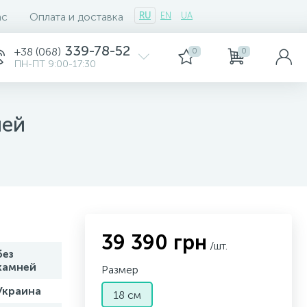
ас
Оплата и доставка
RU
EN
UA
339-78-52
+38 (068)
0
0
ПН-ПТ 9:00-17:30
ней
39 390 грн
/шт.
без
камней
Размер
Украина
18 см