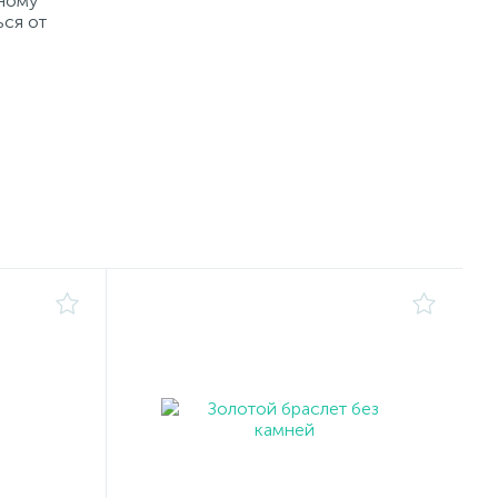
рному
ься от