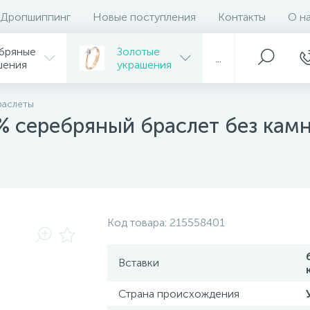
Дропшиппинг
Новые поступления
Контакты
О н
бряные
Золотые
...
шения
украшения
раслеты
серебряный браслет без кам
Код товара:
215558401
Вставки
Страна происхождения