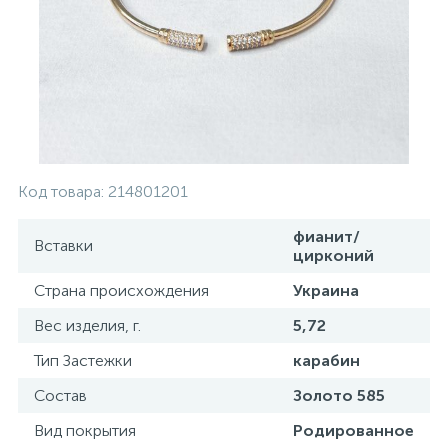
Контакты
Серебряные колье
О нас
Серебряные цепочки
Оплата и доставка
Серебряные аксессуары
Код товара:
214801201
Серебряные сувениры
фианит/
Вставки
цирконий
Страна происхождения
Украина
Вес изделия, г.
5,72
Тип Застежки
карабин
Состав
Золото 585
Вид покрытия
Родированное