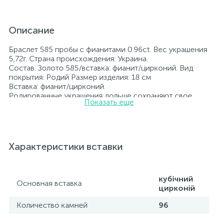
Описание
Браслет 585 пробы с фианитами 0.96ct. Вес украшения
5,72г. Страна происхождения: Украина.
Состав: Золото 585/вставка: фианит/цирконий. Вид
покрытия: Родий Размер изделия: 18 см
Вставка: фианит/цирконий.
Родированные украшения дольше сохраняют свое
Показать еще
первоначальное состояние, а именно цвет и блеск
металла. Все ювелирные изделия представленные на
нашем сайте прошли внутренний контроль качества, а
также контроль государственной пробирной службой
Украины, на всех изделиях стоит соответствующая
Характеристики вставки
проба. К каждому ювелирному украшению
прилагаются бирка с указанием всех
параметров.*Цвета изделий на сайте могут
незначительно отличаться от реальных из-за
кубічний
Основная вставка
особенностей цветопередачи экрана
цирконій
Количество камней
96