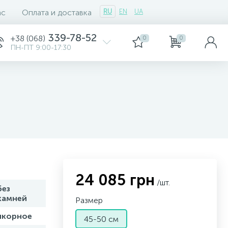
ас
Оплата и доставка
RU
EN
UA
339-78-52
+38 (068)
0
0
ПН-ПТ 9:00-17:30
24 085 грн
/шт.
без
камней
Размер
якорное
45-50 см