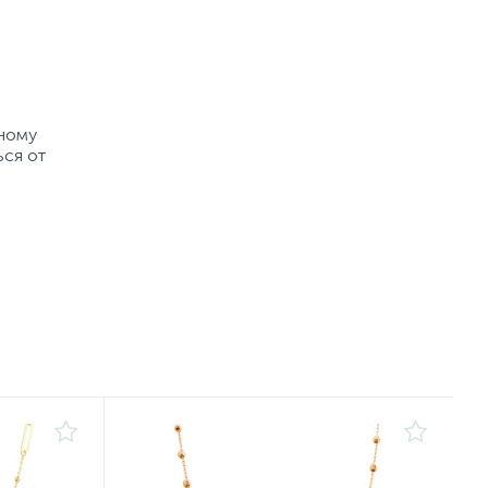
рному
ься от