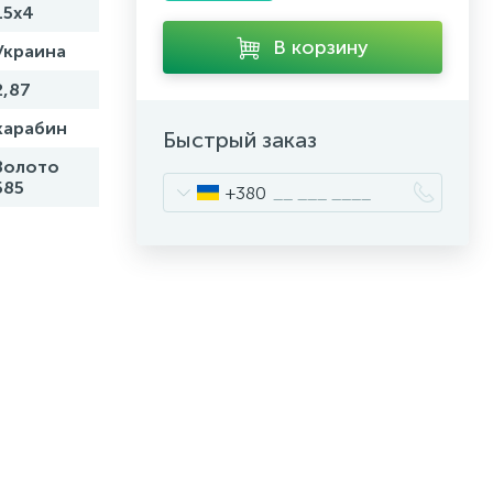
15x4
В корзину
Украина
2,87
карабин
Быстрый заказ
Золото
585
+380