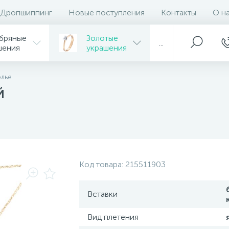
Дропшиппинг
Новые поступления
Контакты
О н
бряные
Золотые
...
шения
украшения
олье
й
Код товара:
215511903
Вставки
Вид плетения