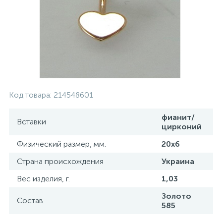
Контакты
Серебряные колье
О нас
Серебряные цепочки
Оплата и доставка
Серебряные аксессуары
Код товара:
214548601
Серебряные сувениры
фианит/
Вставки
цирконий
Физический размер, мм.
20x6
Страна происхождения
Украина
Вес изделия, г.
1,03
Золото
Состав
585