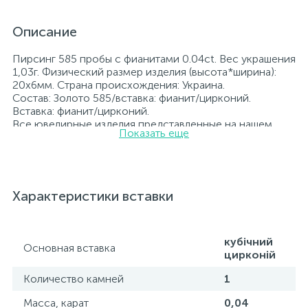
Описание
Пирсинг 585 пробы с фианитами 0.04ct. Вес украшения
1,03г. Физический размер изделия (высота*ширина):
20x6мм. Страна происхождения: Украина.
Состав: Золото 585/вставка: фианит/цирконий.
Вставка: фианит/цирконий.
Все ювелирные изделия представленные на нашем
Показать еще
сайте прошли внутренний контроль качества, а также
контроль государственной пробирной службой
Украины, на всех изделиях стоит соответствующая
проба. К каждому ювелирному украшению
прилагаются бирка с указанием всех
Характеристики вставки
параметров.*Цвета изделий на сайте могут
незначительно отличаться от реальных из-за
особенностей цветопередачи экрана
кубічний
Основная вставка
цирконій
Количество камней
1
Масса, карат
0,04