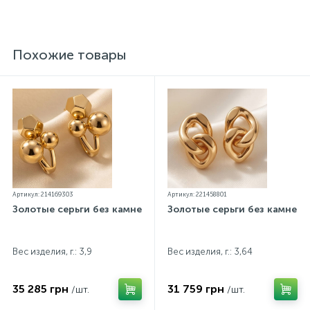
проба. К каждому ювелирному украшению
прилагаются бирка с указанием всех
параметров.*Цвета изделий на сайте могут
незначительно отличаться от реальных из-за
Похожие товары
особенностей цветопередачи экрана
Артикул: 214169303
Артикул: 221458801
Золотые серьги без камней
Золотые серьги без камней
Вес изделия, г.: 3,9
Вес изделия, г.: 3,64
35 285 грн
31 759 грн
/шт.
/шт.