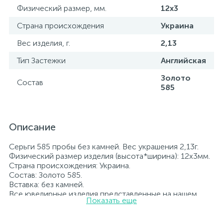
Физический размер, мм.
12х3
Страна происхождения
Украина
Вес изделия, г.
2,13
Тип Застежки
Английская
Золото
Состав
585
Описание
Серьги 585 пробы без камней. Вес украшения 2,13г.
Физический размер изделия (высота*ширина): 12х3мм.
Страна происхождения: Украина.
Состав: Золото 585.
Вставка: без камней.
Все ювелирные изделия представленные на нашем
Показать еще
сайте прошли внутренний контроль качества, а также
контроль государственной пробирной службой
Украины, на всех изделиях стоит соответствующая