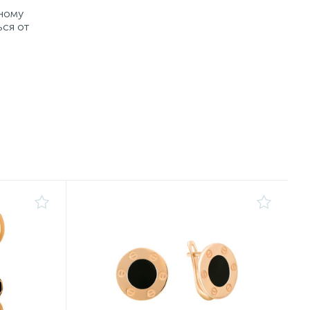
рному
ься от