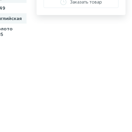
Заказать товар
49
нглийская
олото
85