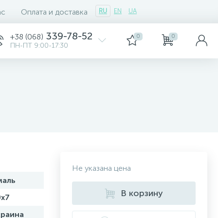
ас
Оплата и доставка
RU
EN
UA
339-78-52
+38 (068)
0
0
ПН-ПТ 9:00-17:30
Не указана цена
маль
В корзину
0x7
краина