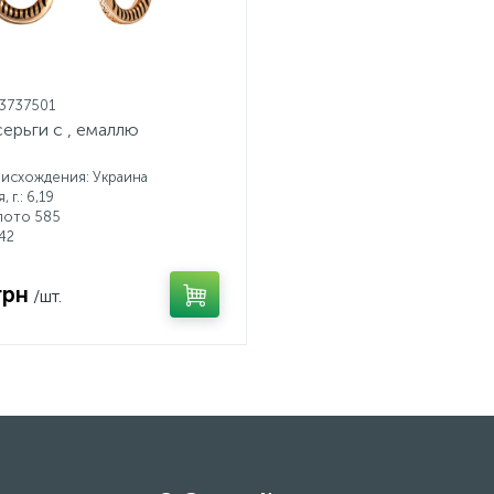
13737501
ерьги с , емаллю
исхождения: Украина
 г.: 6,19
лото 585
42
грн
/шт.