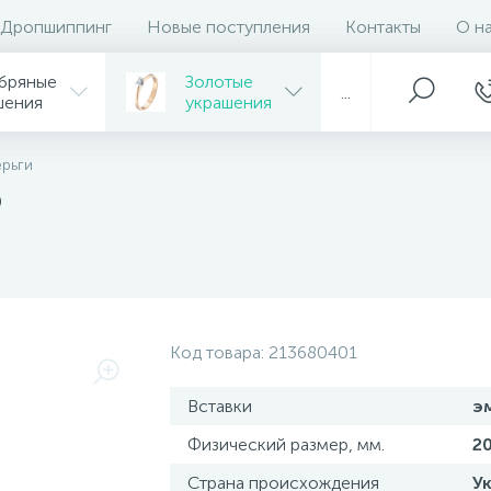
Дропшиппинг
Новые поступления
Контакты
О н
бряные
Золотые
...
шения
украшения
ерьги
ю
Код товара:
213680401
Вставки
э
Физический размер, мм.
2
Страна происхождения
У