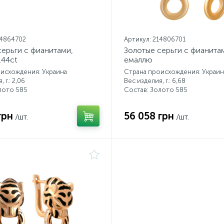
14864702
Артикул: 214806701
серьги с фианитами,
Золотые серьги с фианита
.44ct
емаллю
исхождения: Украина
Страна происхождения: Украин
 г.: 2,06
Вес изделия, г.: 6,68
лото 585
Состав: Золото 585
грн
56 058 грн
/шт.
/шт.