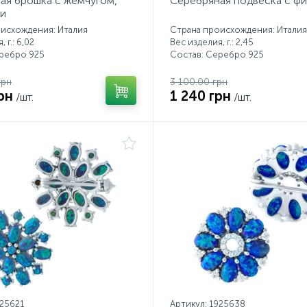
ая брошка с жемчугом,
Серебряная подвеска с ф
и
исхождения: Италия
Страна происхождения: Италия
 г.: 6,02
Вес изделия, г.: 2,45
еребро 925
Состав: Серебро 925
грн
3 100.00 грн
рн
1 240 грн
/шт.
/шт.
925621
Артикул: 1925638