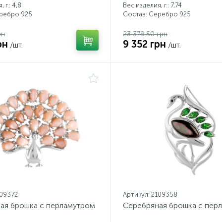
 г.: 4,8
Вес изделия, г.: 7,74
еребро 925
Состав: Серебро 925
рн
23 379.50 грн
рн
9 352 грн
/шт.
/шт.
109372
Артикул: 2109358
ая брошка с перламутром
Серебряная брошка с пер