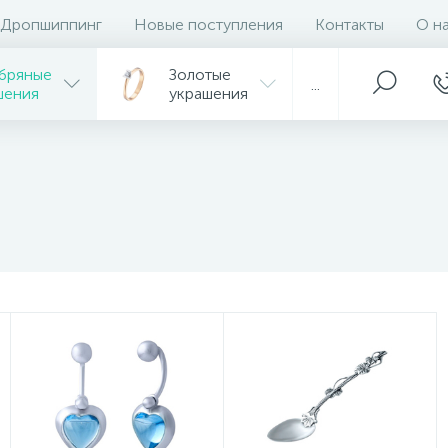
Дропшиппинг
Новые поступления
Контакты
О н
бряные
Золотые
...
шения
украшения