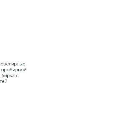
е ювелирные
й пробирной
 бирка с
тей