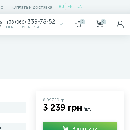
ас
Оплата и доставка
RU
EN
UA
339-78-52
+38 (068)
0
0
ПН-ПТ 9:00-17:30
8 097.50 грн
3 239 грн
ь
/шт.
я
В корзину