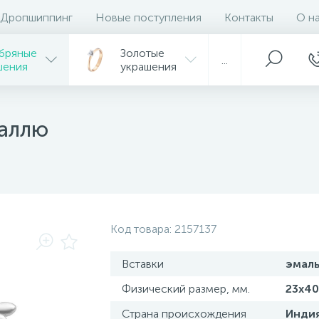
Дропшиппинг
Новые поступления
Контакты
О н
бряные
Золотые
...
шения
украшения
маллю
Код товара:
2157137
Вставки
эмал
Физический размер, мм.
23х40
Страна происхождения
Инди