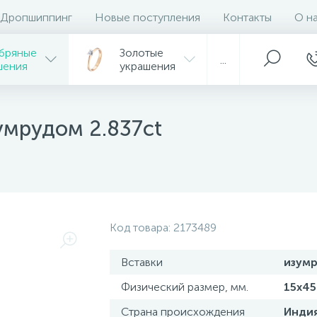
Дропшиппинг
Новые поступления
Контакты
О н
бряные
Золотые
...
шения
украшения
умрудом 2.837ct
Код товара:
2173489
Вставки
изум
Физический размер, мм.
15х45
Страна происхождения
Инди