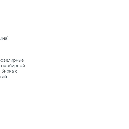
ина):
е ювелирные
й пробирной
 бирка с
тей