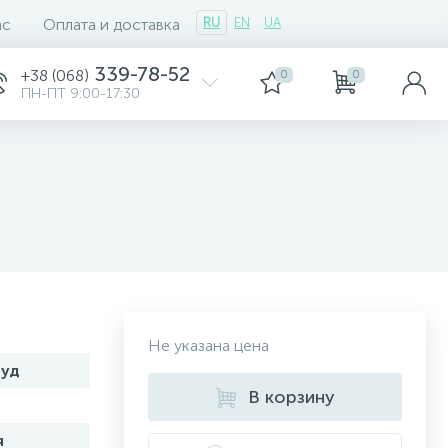
ас
Оплата и доставка
RU
EN
UA
339-78-52
+38 (068)
0
0
ПН-ПТ 9:00-17:30
Не указана цена
руд
В корзину
я