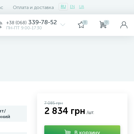
ас
Оплата и доставка
RU
EN
UA
339-78-52
+38 (068)
0
0
ПН-ПТ 9:00-17:30
7 085 грн
2 834 грн
ит/
/шт.
оний
В корзину