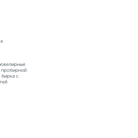
на
е ювелирные
й пробирной
 бирка с
тей