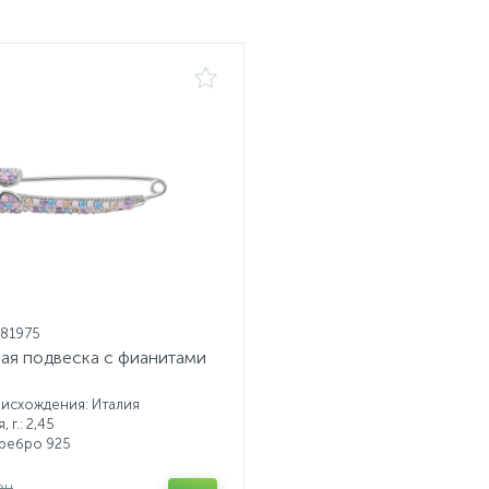
081975
ая подвеска с фианитами
исхождения: Италия
 г.: 2,45
еребро 925
рн