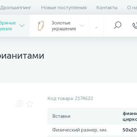
Дропшиппинг
Новые поступления
Контакты
О н
бряные
Золотые
...
шения
украшения
фианитами
Код товара:
2174622
фиан
Вставки
цирк
Физический размер, мм.
50х20