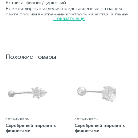
Вставка: фианит/цирконий.
Все ювелирные изделия представленные на нашем
сайте прошли внутренний контроль качества, а также
Показать еще
контроль государственной пробирной службой
Украины, на всех изделиях стоит соответствующая
проба. К каждому ювелирному украшению
прилагаются бирка с указанием всех
параметров.*Цвета изделий на сайте могут
незначительно отличаться от реальных из-за
особенностей цветопередачи экрана
Похожие товары
Артикул: 2185710
Артикул: 2185741
Серебряный пирсинг с
Серебряный пирсинг с
фианитами
фианитами