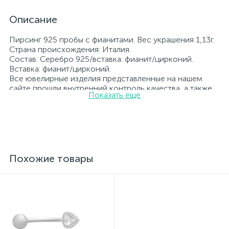
Описание
Пирсинг 925 пробы с фианитами. Вес украшения 1,13г.
Страна происхождения: Италия.
Состав: Серебро 925/вставка: фианит/цирконий.
Вставка: фианит/цирконий.
Все ювелирные изделия представленные на нашем
сайте прошли внутренний контроль качества, а также
Показать еще
контроль государственной пробирной службой
Украины, на всех изделиях стоит соответствующая
проба. К каждому ювелирному украшению
прилагаются бирка с указанием всех
параметров.*Цвета изделий на сайте могут
незначительно отличаться от реальных из-за
особенностей цветопередачи экрана
Похожие товары