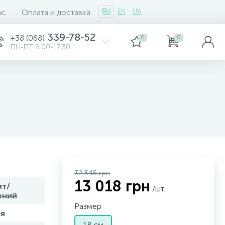
ас
Оплата и доставка
RU
EN
UA
339-78-52
+38 (068)
0
0
ПН-ПТ 9:00-17:30
32 545 грн
13 018 грн
ит/
/шт.
оний
Размер
я
18 см