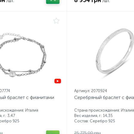
рн
8 954 грн
/шт.
/шт.
107774
Артикул: 2070924
ый браслет с фианитами
Серебряный браслет с фи
исхождения: Италия
Страна происхождения: Италия
 г.: 3,47
Вес изделия, г.: 14,35
еребро 925
Состав: Серебро 925
рн
25 775.00 грн