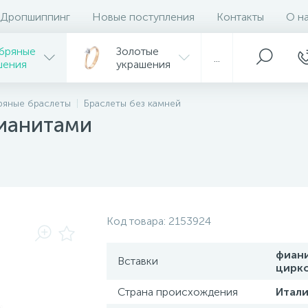
Дропшиппинг
Новые поступления
Контакты
О н
бряные
Золотые
...
шения
украшения
ряные браслеты
Браслеты без камней
фианитами
Код товара:
2153924
фиан
Вставки
цирк
Страна происхождения
Итали