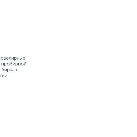
е ювелирные
й пробирной
 бирка с
тей