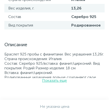
Вес изделия, г.
13,26
Состав
Серебро 925
Вид покрытия
Родированное
Описание
Браслет 925 пробы с фианитами. Вес украшения 13,26г.
Страна происхождения: Италия.
Состав: Серебро 925/вставка: фианит/цирконий. Вид
покрытия: Родий Размер изделия: 18 см
Вставка: фианит/цирконий.
Родированные украшения дольше сохраняют свое
Показать еще
первоначальное состояние, а именно цвет и блеск
металла. Все ювелирные изделия представленные на
нашем сайте прошли внутренний контроль качества, а
также контроль государственной пробирной службой
Украины, на всех изделиях стоит соответствующая
проба. К каждому ювелирному украшению
Не указана цена