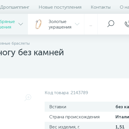
Дропшиппинг
Новые поступления
Контакты
О н
бряные
Золотые
...
шения
украшения
ряные браслеты
ногу без камней
Код товара:
2143789
Вставки
без к
Страна происхождения
Итали
Вес изделия, г.
1,51