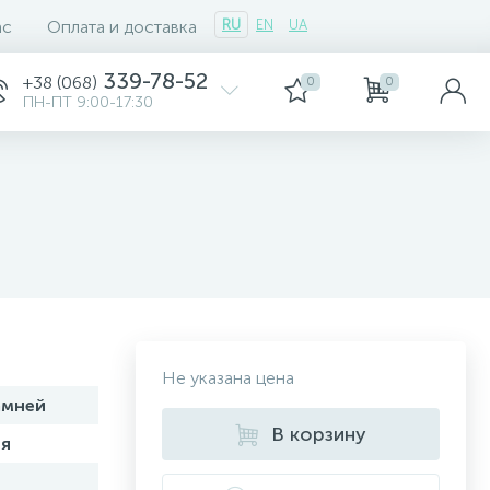
ас
Оплата и доставка
RU
EN
UA
339-78-52
+38 (068)
0
0
ПН-ПТ 9:00-17:30
Не указана цена
амней
В корзину
я