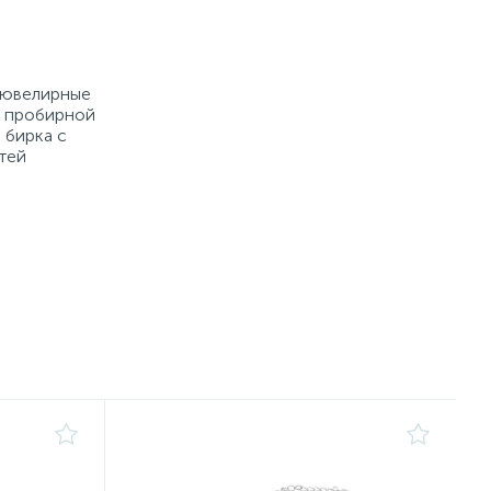
е ювелирные
й пробирной
 бирка с
тей