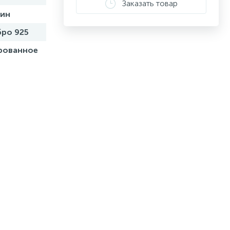
Заказать товар
бин
ро 925
рованное