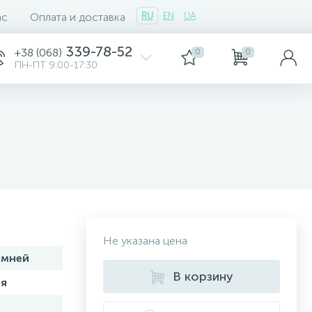
ас
Оплата и доставка
RU
EN
UA
339-78-52
+38 (068)
0
0
ПН-ПТ 9:00-17:30
Не указана цена
амней
В корзину
я