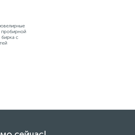
е ювелирные
й пробирной
 бирка с
тей
мо сейчас!