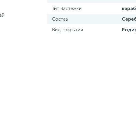
Тип Застежки
кара
Состав
Сереб
Вид покрытия
Роди