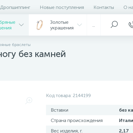
Дропшиппинг
Новые поступления
Контакты
О н
бряные
Золотые
...
шения
украшения
ряные браслеты
ногу без камней
Код товара:
2144199
Вставки
без к
Страна происхождения
Итали
Вес изделия, г.
2,17