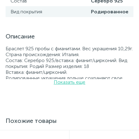
Состав
Серебро 925
Вид покрытия
Родированное
Описание
Браслет 925 пробы с фианитами. Вес украшения 10,29г.
Страна происхождения: Италия.
Состав: Серебро 925/вставка: фианит/цирконий. Вид
покрытия: Родий Размер изделия: 18
Вставка: фианит/цирконий.
Родированные украшения дольше сохраняют свое
Показать еще
первоначальное состояние, а именно цвет и блеск
металла. Все ювелирные изделия представленные на
нашем сайте прошли внутренний контроль качества, а
также контроль государственной пробирной службой
Украины, на всех изделиях стоит соответствующая
проба. К каждому ювелирному украшению
прилагаются бирка с указанием всех
Похожие товары
параметров.*Цвета изделий на сайте могут
незначительно отличаться от реальных из-за
особенностей цветопередачи экрана