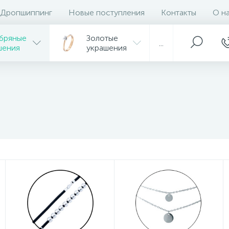
Дропшиппинг
Новые поступления
Контакты
О н
бряные
Золотые
...
шения
украшения