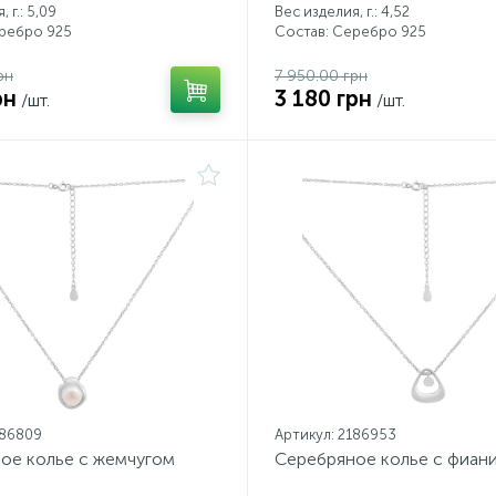
 г.: 5,09
Вес изделия, г.: 4,52
еребро 925
Состав: Серебро 925
рн
7 950.00 грн
рн
3 180 грн
/шт.
/шт.
186809
Артикул: 2186953
ое колье с жемчугом
Серебряное колье с фиан