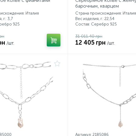
ое колье с фианитами
Серебряное колье с жемч
барочным, кварцем
исхождения: Италия
Страна происхождения: Италия
 г.: 3,7
Вес изделия, г.: 22,54
еребро 925
Состав: Серебро 925
рн
31 011.40 грн
рн
12 405 грн
/шт.
/шт.
185000
Артикул: 2185086