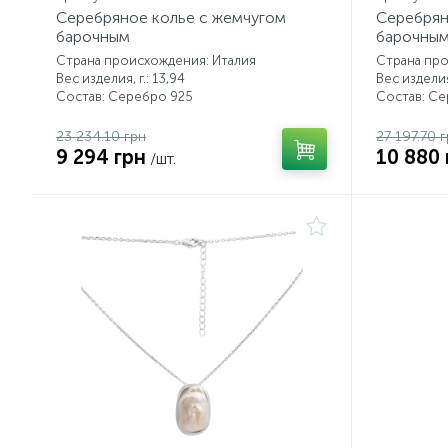
Серебряное колье с жемчугом
Серебрян
барочным
барочны
Страна происхождения: Италия
Страна про
Вес изделия, г.: 13,94
Вес изделия,
Состав: Серебро 925
Состав: С
23 234.10 грн
27 197.70 
9 294 грн
10 880 
/шт.