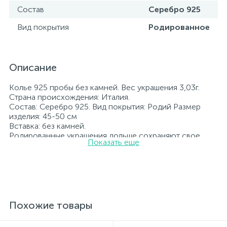
Состав
Серебро 925
Вид покрытия
Родированное
Описание
Колье 925 пробы без камней. Вес украшения 3,03г.
Страна происхождения: Италия.
Состав: Серебро 925. Вид покрытия: Родий Размер
изделия: 45-50 см
Вставка: без камней.
Родированные украшения дольше сохраняют свое
Показать еще
первоначальное состояние, а именно цвет и блеск
металла. Все ювелирные изделия представленные на
нашем сайте прошли внутренний контроль качества, а
также контроль государственной пробирной службой
Украины, на всех изделиях стоит соответствующая
проба. К каждому ювелирному украшению
прилагаются бирка с указанием всех
Похожие товары
параметров.*Цвета изделий на сайте могут
незначительно отличаться от реальных из-за