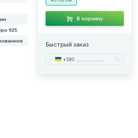
В корзину
бин
ро 925
рованное
Быстрый заказ
+380