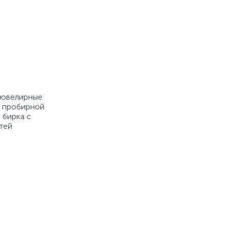
е ювелирные
й пробирной
 бирка с
тей