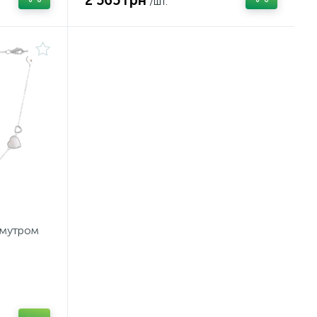
2 565 грн
/шт.
амутром