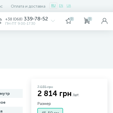
ас
Оплата и доставка
RU
EN
UA
339-78-52
+38 (068)
0
0
ПН-ПТ 9:00-17:30
7 035 грн
2 814 грн
амутр
/шт.
ное
Размер
я
45-50 см