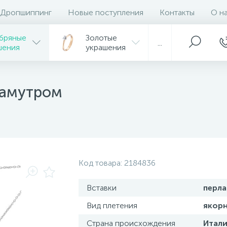
Дропшиппинг
Новые поступления
Контакты
О н
бряные
Золотые
...
шения
украшения
ламутром
Код товара:
2184836
Вставки
перл
Вид плетения
якор
Страна происхождения
Итали