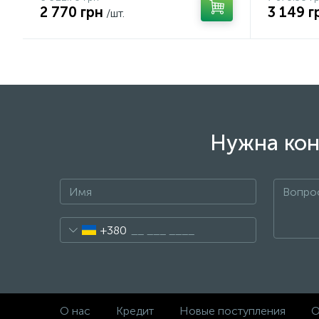
2 770 грн
3 149 г
/шт.
Нужна кон
+380
О нас
Кредит
Новые поступления
О