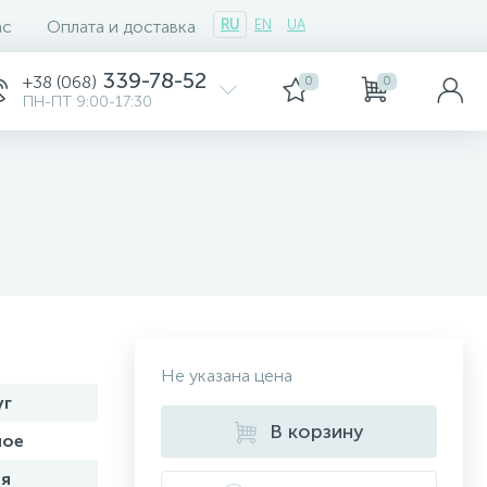
ас
Оплата и доставка
RU
EN
UA
339-78-52
+38 (068)
0
0
ПН-ПТ 9:00-17:30
Не указана цена
уг
В корзину
ное
я