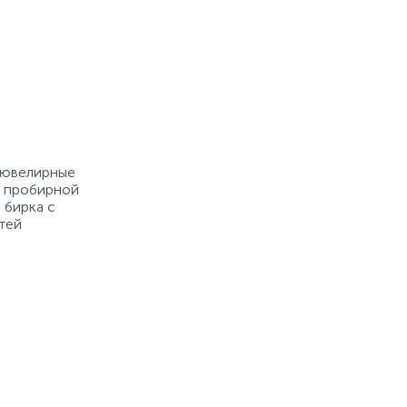
е ювелирные
й пробирной
 бирка с
тей