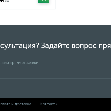
рн
/шт.
сультация? Задайте вопрос пря
плата и доставка
Контакты