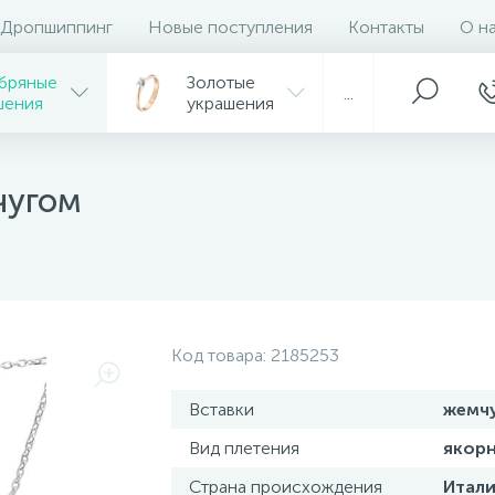
Дропшиппинг
Новые поступления
Контакты
О н
бряные
Золотые
...
шения
украшения
чугом
Код товара:
2185253
Вставки
жемч
Вид плетения
якор
Страна происхождения
Итали