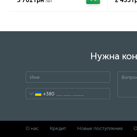
3 701 грн
2 435 г
/шт.
Нужна кон
+380
О нас
Кредит
Новые поступления
О