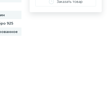
Заказать товар
бин
ро 925
рованное