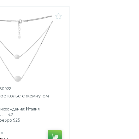
160922
ое колье с жемчугом
исхождения: Италия
 г.: 3,2
еребро 925
рн