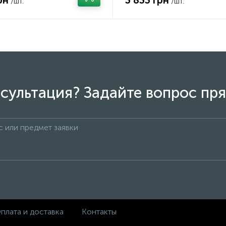
рн
3 833 грн
/шт.
/шт.
сультация? Задайте вопрос пря
плата и доставка
Контакты