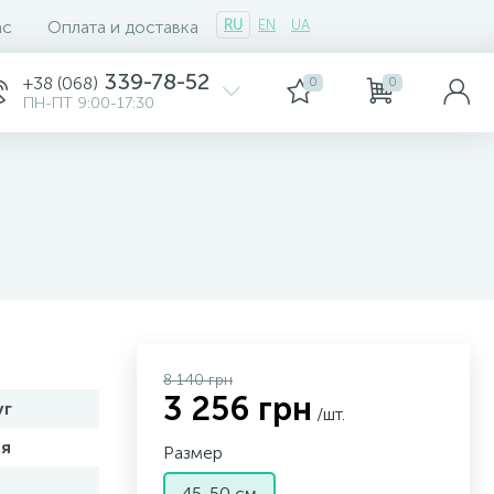
ас
Оплата и доставка
RU
EN
UA
339-78-52
+38 (068)
0
0
ПН-ПТ 9:00-17:30
8 140 грн
3 256 грн
уг
/шт.
я
Размер
45-50 см