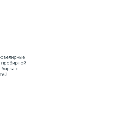
е ювелирные
й пробирной
 бирка с
тей