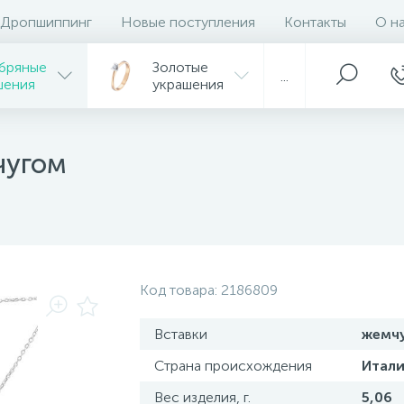
Дропшиппинг
Новые поступления
Контакты
О н
бряные
Золотые
...
шения
украшения
чугом
Код товара:
2186809
Вставки
жемч
Страна происхождения
Итали
Вес изделия, г.
5,06