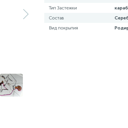
Тип Застежки
кара
Состав
Сереб
Вид покрытия
Роди