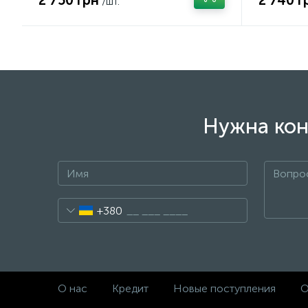
2 750 грн
2 740 г
/шт.
Нужна кон
+380
О нас
Кредит
Новые поступления
О