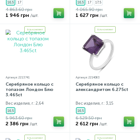
16,5
17
16,5
17
17,5
4 863.60 грн
4 065.90 грн
1 946 грн
1 627 грн
/шт.
/шт.
Есть комплект
Есть комплект
Артикул: 2213741
Артикул: 2214083
Серебряное кольцо с
Серебряное кольцо с
топазом Лондон Блю
александритом 6.275ct
3.465ct
Вес изделия, г.: 2,64
Вес изделия, г.: 3,15
16,5
16,5
5 963.60 грн
6 529.50 грн
2 386 грн
2 612 грн
/шт.
/шт.
Есть комплект
Есть комплект